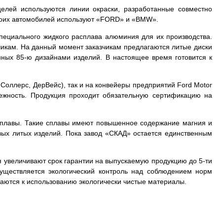
елей используются линии окраски, разработанные совместно
воих автомобилей используют «FORD» и «BMW».
специального жидкого расплава алюминия для их производства.
чикам. На данный момент заказчикам предлагаются литые диски
ных 85-ю дизайнами изделий. В настоящее время готовится к
 Соллерс, ДерВейс), так и на конвейеры предприятий Ford Motor
ежность. Продукция проходит обязательную сертификацию на
сплавы. Такие сплавы имеют повышенное содержание магния и
вых литых изделий. Пока завод «СКАД» остается единственным
я увеличивают срок гарантии на выпускаемую продукцию до 5-ти
уществляется экологический контроль над соблюдением норм
аются к использованию экологически чистые материалы.