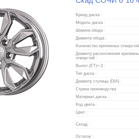
Скад COЧИ 6*16 4
Бренд диска :
Модель диска :
Ширина обода :
Диаметр обода :
Количество крепежных отверстий
Диаметр расположения крепежн
отверстий :
Вылет (ET)+-3 :
Тип диска :
Диаметр ступицы (DIA) :
Страна производства :
Материал диска :
Код цвета :
Цвет :
Склад :
Остаток :