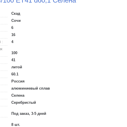
/100 ET41 d60,1 Селена
Скад
Сочи
6
16
 :
4
ых
100
41
литой
60.1
Россия
алюминиевый сплав
Селена
Серебристый
Под заказ, 3-5 дней
8 шт.