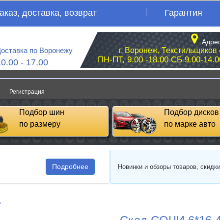
аказ, доставка, возврат
Гарантия
Адрес
оставка по Воронежу
г. Воронеж, Текстильщиков 
ПН-ПТ, 9.00 -18.00 СБ 9.00-14.0
10.00 - 17.00
Регистрация
Подбор шин
Подбор дисков
по размеру
по марке авто
Подробнее
Новинки и обзоры товаров, скидк
д