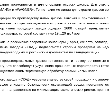
ание применяется и для операции окраски дисков. Для этих ц
ANN» и «WAGNER». Точно такие же линии для окраски кузовов с
рации по производству литых дисков, включая и приготовление 
нчивается окраской изделий и отправкой их потребителям и заказ
ртимент продукции завода содержит 2600 позиций, представлен
о диаметра, который составит уже 19…20 дюймов.
ак на российские сборочные конвейеры (ТарАЗ, Иж-авто, Автотор,
димые заводом «СКАД» подвергаются строгим проверкам на над
международным и российским документам по стандартизации.
 производства литых дисков применяются и термоупрочняемые 
у, что способствует улучшению прочностных характеристик гото
существляющим термическую обработку алюминиевых колес.
ого завода «СКАД» уверены в качестве своей продукции и с апрел
льшое внимание безопасности окружающей среды, постоянно ос
тия, направленные на минимизацию экологических рисков, приним