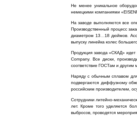
Не менее уникальное оборудов
немецкими компаниями «EISENM
На заводе выполняются все опе
Производственный процесс зака
диаметром 13…18 дюймов. Ассо
выпуску линейка колес большег
Продукция завода «СКАД» идет к
Company. Все диски, произво
соответствие ГОСТам и другим 
Наряду с обычным сплавом для
подвергаются диффузному обжиг
российским производителем, о
Сотрудники литейно-механическ
лет. Кроме того уделяется бо
выбросов, проводятся мероприя