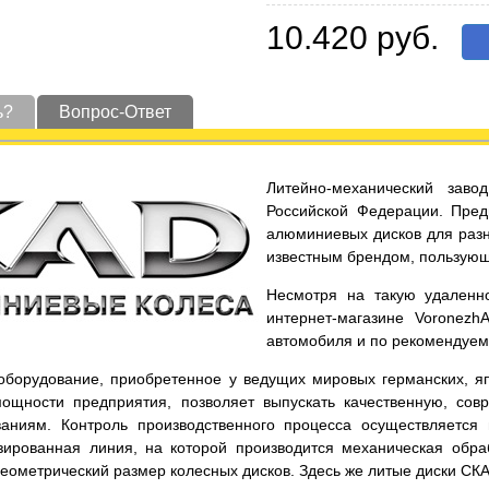
10.420 руб.
ь?
Вопрос-Ответ
Литейно-механический заво
Российской Федерации. Пред
алюминиевых дисков для разн
известным брендом, пользующ
Несмотря на такую удаленно
интернет-магазине Voronezh
автомобиля и по рекомендуе
оборудование, приобретенное у ведущих мировых германских, яп
ощности предприятия, позволяет выпускать качественную, со
аниям. Контроль производственного процесса осуществляется
зированная линия, на которой производится механическая обра
еометрический размер колесных дисков. Здесь же литые диски СКА