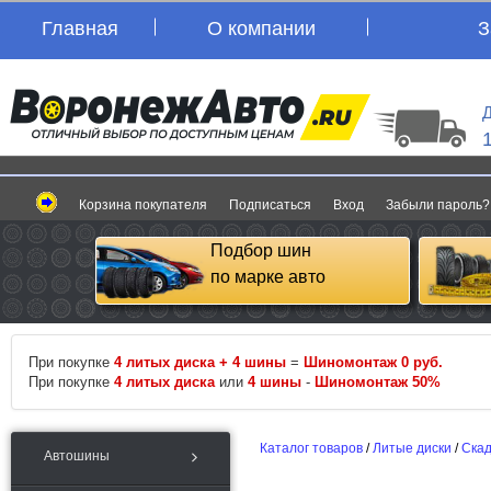
Главная
О компании
З
Д
Корзина покупателя
Подписаться
Вход
Забыли пароль?
Подбор шин
по марке авто
При покупке
4 литых диска + 4 шины
=
Шиномонтаж 0 руб.
При покупке
4 литых диска
или
4 шины
-
Шиномонтаж 50%
Каталог товаров
/
Литые диски
/
Ска
Автошины