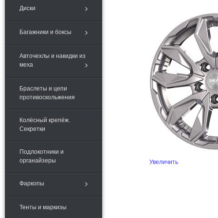
Диски
Багажники и боксы
Авточехлы и накидки из
меха
Браслеты и цепи
противоскольжения
Колёсный крепёж.
Секретки
Подлокотники и
органайзеры
Увеличить
Фаркопы
Тенты и маркизы