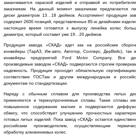
заканчивается окраской изделий и отправкой их потребител
заказчикам. На данный момент заказчикам предлагаются л
диски диаметром 13…18 дюймов. Ассортимент продукции за
содержит 2600 позиций, представленных 85-ю дизайнами издели
настоящее время готовится к выпуску линейка колес боль
диаметра, который составит уже 19…20 дюймов.
Продукция завода «СКАД» идет как на российские сбороч
конвейеры (ТарАЗ, Иж-авто, Автотор, Соллерс, ДерВейс), так 
конвейеры предприятий Ford Motor Company. Все дис
производимые заводом «СКАД» подвергаются строгим проверка
надежность. Продукция проходит обязательную сертификаци
соответствие ГОСТам и другим международным и российс
документам по стандартизации.
Наряду с обычным сплавом для производства литых дис
применяются и термоупрочняемые сплавы. Такие сплавы им
повышенное содержание магния и подвергаются диффузн
обжигу, что способствует улучшению прочностных характери
готовых литых изделий. Пока завод «СКАД» остается единстве
российским производителем, осуществляющим термичес
обработку алюминиевых колес.