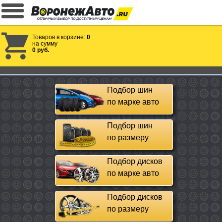
Товаров в корзине:
0
на сумму
0 руб.
Подбор шин
по марке авто
Подбор шин
по размеру
Подбор дисков
по марке авто
Подбор дисков
по размеру