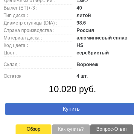
крепежных отверстий :
139.7
Вылет (ET)+-3 :
40
Тип диска :
литой
Диаметр ступицы (DIA) :
98.6
Страна производства :
Россия
Материал диска :
алюминиевый сплав
Код цвета :
HS
Цвет :
серебристый
Склад :
Воронеж
Остаток :
4 шт.
10.020 руб.
Купить
Обзор
Как купить?
Вопрос-Ответ