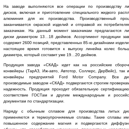
На заводе выполняются все операции по производству ли
дисков, включая и приготовление специального жидкого расп
алюминия для их производства. Производственный проц
заканчивается окраской изделий и отправкой их потребител
заказчикам. На данный момент заказчикам предлагаются л
диски диаметром 13…18 дюймов. Ассортимент продукции за
содержит 2600 позиций, представленных 85-ю дизайнами издели
настоящее время готовится к выпуску линейка колес боль
диаметра, который составит уже 19…20 дюймов.
Продукция завода «СКАД» идет как на российские сбороч
конвейеры (ТарАЗ, Иж-авто, Автотор, Соллерс, ДерВейс), так 
конвейеры предприятий Ford Motor Company. Все дис
производимые заводом «СКАД» подвергаются строгим проверка
надежность. Продукция проходит обязательную сертификаци
соответствие ГОСТам и другим международным и российс
документам по стандартизации.
Наряду с обычным сплавом для производства литых дис
применяются и термоупрочняемые сплавы. Такие сплавы им
повышенное содержание магния и подвергаются диффузн