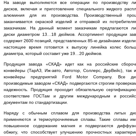
На заводе выполняются все операции по производству ли
дисков, включая и приготовление специального жидкого расп
алюминия для их производства. Производственный проц
заканчивается окраской изделий и отправкой их потребител
заказчикам. На данный момент заказчикам предлагаются л
диски диаметром 13…18 дюймов. Ассортимент продукции за
содержит 2600 позиций, представленных 85-ю дизайнами издели
настоящее время готовится к выпуску линейка колес боль
диаметра, который составит уже 19…20 дюймов.
Продукция завода «СКАД» идет как на российские сбороч
конвейеры (ТарАЗ, Иж-авто, Автотор, Соллерс, ДерВейс), так 
конвейеры предприятий Ford Motor Company. Все дис
производимые заводом «СКАД» подвергаются строгим проверка
надежность. Продукция проходит обязательную сертификаци
соответствие ГОСТам и другим международным и российс
документам по стандартизации.
Наряду с обычным сплавом для производства литых дис
применяются и термоупрочняемые сплавы. Такие сплавы им
повышенное содержание магния и подвергаются диффузн
обжигу, что способствует улучшению прочностных характери