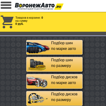
Товаров в корзине:
0
на сумму
0 руб.
Подбор шин
по марке авто
Подбор шин
по размеру
Подбор дисков
по марке авто
Подбор дисков
по размеру