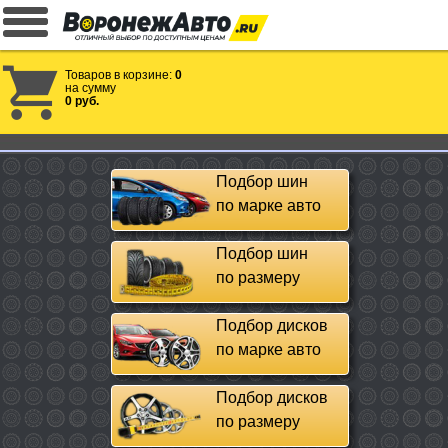
Товаров в корзине:
0
на сумму
0 руб.
Подбор шин
по марке авто
Подбор шин
по размеру
Подбор дисков
по марке авто
Подбор дисков
по размеру