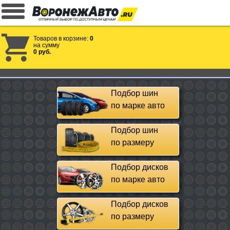
Товаров в корзине:
0
на сумму
0 руб.
Подбор шин
по марке авто
Подбор шин
по размеру
Подбор дисков
по марке авто
Подбор дисков
по размеру