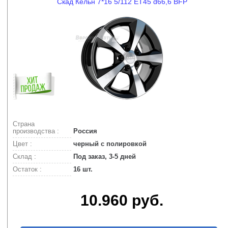
Скад Кельн 7*16 5/112 ET45 d66,6 BFP
Страна
производства :
Россия
Цвет :
черный с полировкой
Склад :
Под заказ, 3-5 дней
Остаток :
16 шт.
10.960 руб.