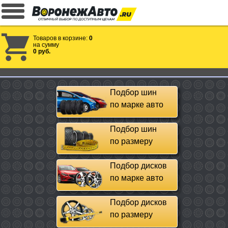
Товаров в корзине:
0
на сумму
0 руб.
Подбор шин
по марке авто
Подбор шин
по размеру
Подбор дисков
по марке авто
Подбор дисков
по размеру