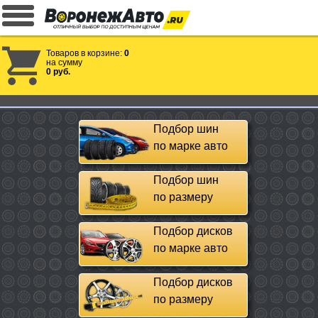
Товаров в корзине:
0
на сумму
0 руб.
Подбор шин
по марке авто
Подбор шин
по размеру
Подбор дисков
по марке авто
Подбор дисков
по размеру