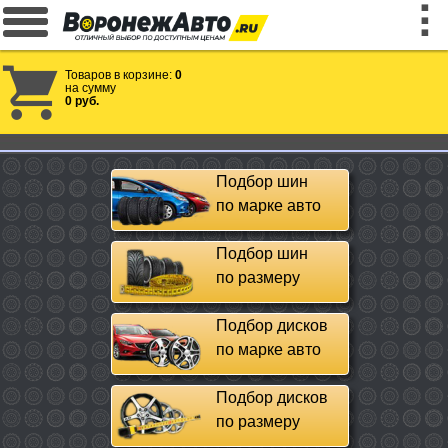
Товаров в корзине:
0
на сумму
0 руб.
Подбор шин
по марке авто
Подбор шин
по размеру
Подбор дисков
по марке авто
Подбор дисков
по размеру