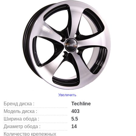
Увеличить
Бренд диска :
Techline
Модель диска :
403
Ширина обода :
5.5
Диаметр обода :
14
Количество крепежных