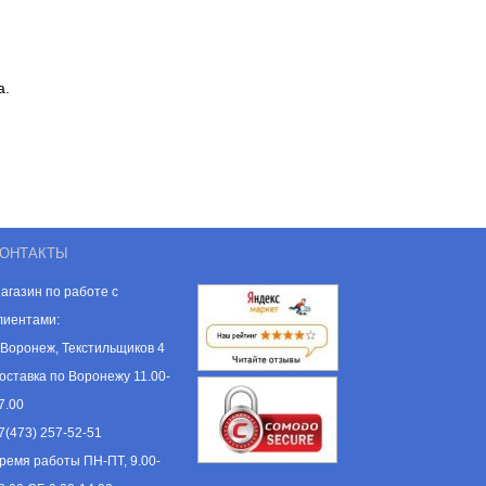
а.
ОНТАКТЫ
агазин по работе с
лиентами:
. Воронеж, Текстильщиков 4
оставка по Воронежу 11.00-
7.00
7(473) 257-52-51
ремя работы ПН-ПТ, 9.00-