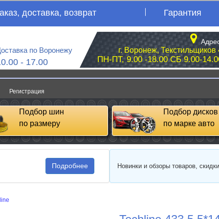
аказ, доставка, возврат
Гарантия
Адрес
оставка по Воронежу
г. Воронеж, Текстильщиков 
ПН-ПТ, 9.00 -18.00 СБ 9.00-14.0
10.00 - 17.00
Регистрация
Подбор шин
Подбор дисков
по размеру
по марке авто
Подробнее
Новинки и обзоры товаров, скидк
line