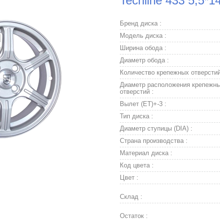
Techline 433 5,5*1
Бренд диска :
Модель диска :
Ширина обода :
Диаметр обода :
Количество крепежных отверстий
Диаметр расположения крепежн
отверстий :
Вылет (ET)+-3 :
Тип диска :
Диаметр ступицы (DIA) :
Страна производства :
Материал диска :
Код цвета :
Цвет :
Склад :
Остаток :