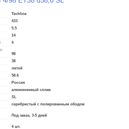
4 4/98 ET38 d58,6 SL
Techline
433
5.5
14
 :
4
ых
98
38
литой
58.6
Россия
алюминиевый сплав
SL
серебристый с полированным ободом
Под заказ, 3-5 дней
4 шт.