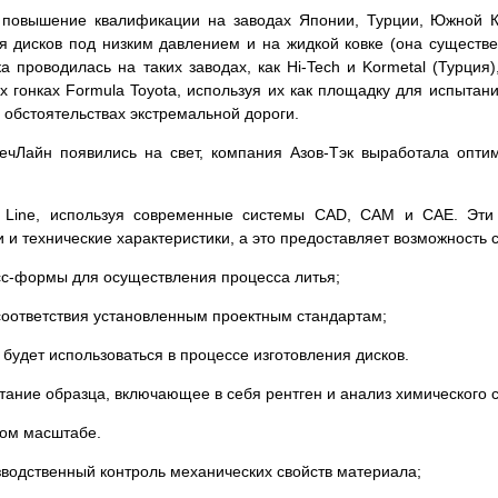
 повышение квалификации на заводах Японии, Турции, Южной К
ья дисков под низким давлением и на жидкой ковке (она существе
 проводилась на таких заводах, как Hi-Tech и Kormetal (Турция)
х гонках Formula Toyota, используя их как площадку для испытан
в обстоятельствах экстремальной дороги.
ТечЛайн появились на свет, компания Азов-Тэк выработала опти
h Line, используя современные системы СAD, CAM и CAE. Эти
 и технические характеристики, а это предоставляет возможность с
есс-формы для осуществления процесса литья;
соответствия установленным проектным стандартам;
 будет использоваться в процессе изготовления дисков.
ытание образца, включающее в себя рентген и анализ химического с
вом масштабе.
зводственный контроль механических свойств материала;