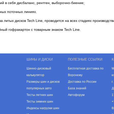
ий в себя дисбаланс, рентген, выборочно-биение;
нных поточных линиях.
а литых дисков Tech Line, проводится на всех стадиях производств
йный гофракартон с товарным знаком Tech Line.
ШИНЫ И ДИСКИ
ПОЛЕЗНЫЕ ССЫЛКИ
К
Шинно-дисковый
Бесплатная доставка по
М
калькулятор
Воронежу
к
Размеры шин и дисков
Доставка по России
г
популярных авто
База знаний
Д
Тесты летних шин
Автофорум
1
Тесты зимних шин
+
Индексы нагрузки шин
В