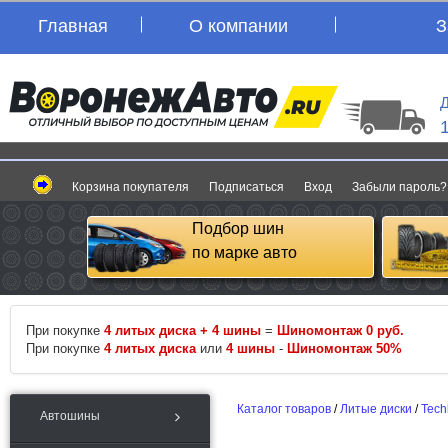
Главная
О компании
З
Д
Корзина покупателя
Подписаться
Вход
Забыли пароль?
Подбор шин
по марке авто
При покупке
4 литых диска + 4 шины
=
Шиномонтаж 0 руб.
При покупке
4 литых диска
или
4 шины
-
Шиномонтаж 50%
Каталог товаров
/
Литые диски
/
Tech
Автошины