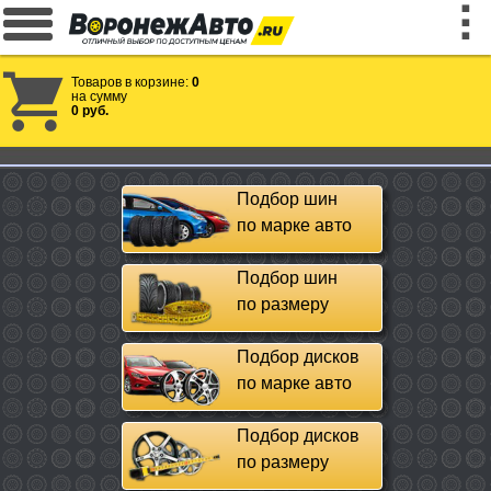
Товаров в корзине:
0
на сумму
0 руб.
Подбор шин
по марке авто
Подбор шин
по размеру
Подбор дисков
по марке авто
Подбор дисков
по размеру