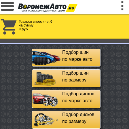
Товаров в корзине:
0
на сумму
0 руб.
Подбор шин
по марке авто
Подбор шин
по размеру
Подбор дисков
по марке авто
Подбор дисков
по размеру