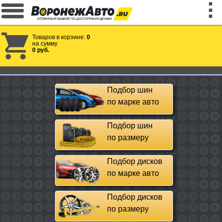
Товаров в корзине:
0
на сумму
0 руб.
Подбор шин
по марке авто
Подбор шин
по размеру
Подбор дисков
по марке авто
Подбор дисков
по размеру