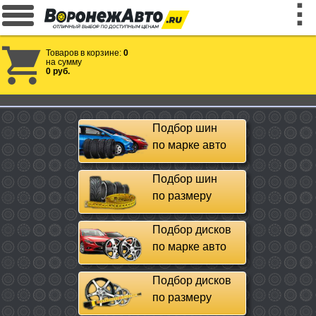
Товаров в корзине:
0
на сумму
0 руб.
Подбор шин
по марке авто
Подбор шин
по размеру
Подбор дисков
по марке авто
Подбор дисков
по размеру