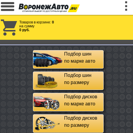
Товаров в корзине:
0
на сумму
0 руб.
Подбор шин
по марке авто
Подбор шин
по размеру
Подбор дисков
по марке авто
Подбор дисков
по размеру