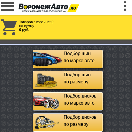
Товаров в корзине:
0
на сумму
0 руб.
Подбор шин
по марке авто
Подбор шин
по размеру
Подбор дисков
по марке авто
Подбор дисков
по размеру