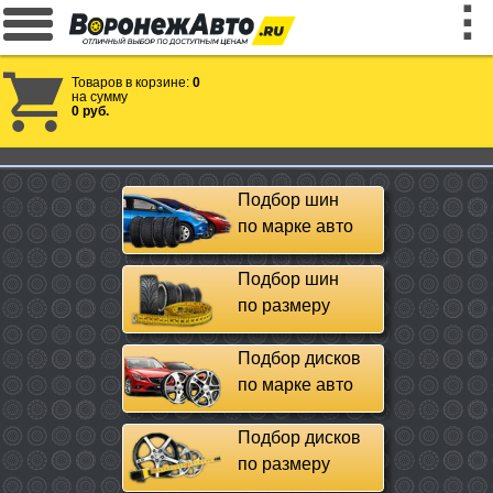
Товаров в корзине:
0
на сумму
0 руб.
Подбор шин
по марке авто
Подбор шин
по размеру
Подбор дисков
по марке авто
Подбор дисков
по размеру