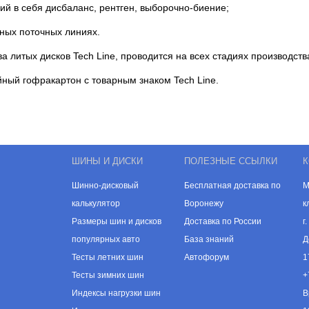
ий в себя дисбаланс, рентген, выборочно-биение;
нных поточных линиях.
а литых дисков Tech Line, проводится на всех стадиях производств
йный гофракартон с товарным знаком Tech Line.
ШИНЫ И ДИСКИ
ПОЛЕЗНЫЕ ССЫЛКИ
К
Шинно-дисковый
Бесплатная доставка по
М
калькулятор
Воронежу
к
Размеры шин и дисков
Доставка по России
г
популярных авто
База знаний
Д
Тесты летних шин
Автофорум
1
Тесты зимних шин
+
Индексы нагрузки шин
В