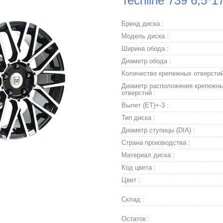
Techline 739 6,5*1
Бренд диска :
Модель диска :
Ширина обода :
Диаметр обода :
Количество крепежных отверстий
Диаметр расположения крепежн
отверстий :
Вылет (ET)+-3 :
Тип диска :
Диаметр ступицы (DIA) :
Страна производства :
Материал диска :
Код цвета :
Цвет :
Склад :
Остаток :