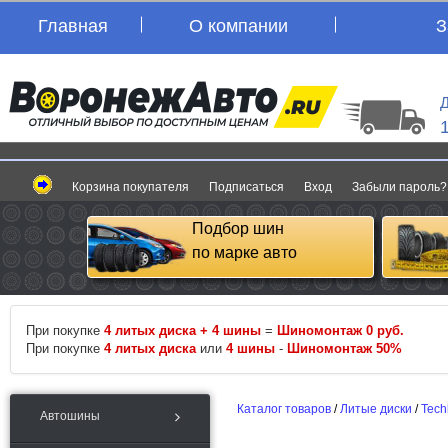
Главная
О компании
З
Д
Корзина покупателя
Подписаться
Вход
Забыли пароль?
Подбор шин
по марке авто
При покупке
4 литых диска + 4 шины
=
Шиномонтаж 0 руб.
При покупке
4 литых диска
или
4 шины
-
Шиномонтаж 50%
Каталог товаров
/
Литые диски
/
Tech
Автошины