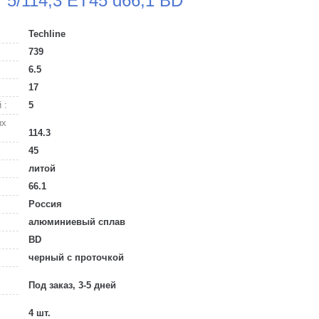
7 5/114,3 ET45 d66,1 BD
Techline
739
6.5
17
 :
5
ых
114.3
45
литой
66.1
Россия
алюминиевый сплав
BD
черный с проточкой
Под заказ, 3-5 дней
4 шт.