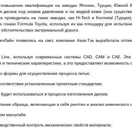
 повышение квалификации на заводах Японии, Турции, Южной К
ья дисков под низким давлением и на жидкой ковке (она существе
 проводилась на таких заводах, как Hi-Tech и Kormetal (Турция)
х гонках Formula Toyota, используя их как площадку для испытан
в обстоятельствах экстремальной дороги.
ТечЛайн появились на свет, компания Азов-Тэк выработала опти
h Line, используя современные системы СAD, CAM и CAE. Эти
 и технические характеристики, а это предоставляет возможность с
есс-формы для осуществления процесса литья;
соответствия установленным проектным стандартам;
 будет использоваться в процессе изготовления дисков.
ытание образца, включающее в себя рентген и анализ химического с
вом масштабе.
зводственный контроль механических свойств материала;