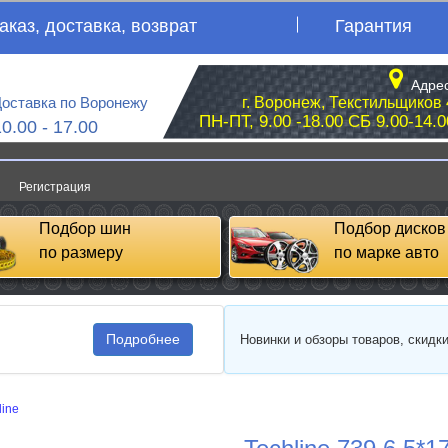
аказ, доставка, возврат
Гарантия
Адрес
оставка по Воронежу
г. Воронеж, Текстильщиков 
ПН-ПТ, 9.00 -18.00 СБ 9.00-14.0
10.00 - 17.00
Регистрация
Подбор шин
Подбор дисков
по размеру
по марке авто
Подробнее
Новинки и обзоры товаров, скидк
line