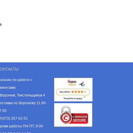
а.
ОНТАКТЫ
агазин по работе с
лиентами:
. Воронеж, Текстильщиков 4
оставка по Воронежу 11.00-
7.00
7(473) 257-52-51
ремя работы ПН-ПТ, 9.00-