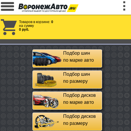
Товаров в корзине:
0
на сумму
0 руб.
Подбор шин
по марке авто
Подбор шин
по размеру
Подбор дисков
по марке авто
Подбор дисков
по размеру