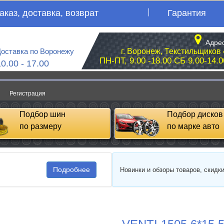
аказ, доставка, возврат
Гарантия
Адрес
оставка по Воронежу
г. Воронеж, Текстильщиков 
ПН-ПТ, 9.00 -18.00 СБ 9.00-14.0
10.00 - 17.00
Регистрация
Подбор шин
Подбор дисков
по размеру
по марке авто
Подробнее
Новинки и обзоры товаров, скидк