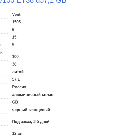
5/100 ET38 d57,1 GB
Venti
1505
6
15
 :
5
ых
100
38
литой
57.1
Россия
алюминиевый сплав
GB
черный глянцевый
Под заказ, 3-5 дней
12 шт.