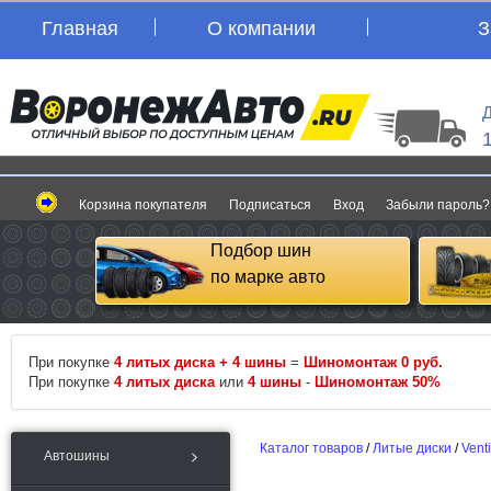
Главная
О компании
З
Д
Корзина покупателя
Подписаться
Вход
Забыли пароль?
Подбор шин
по марке авто
При покупке
4 литых диска + 4 шины
=
Шиномонтаж 0 руб.
При покупке
4 литых диска
или
4 шины
-
Шиномонтаж 50%
Каталог товаров
/
Литые диски
/
Venti
Автошины