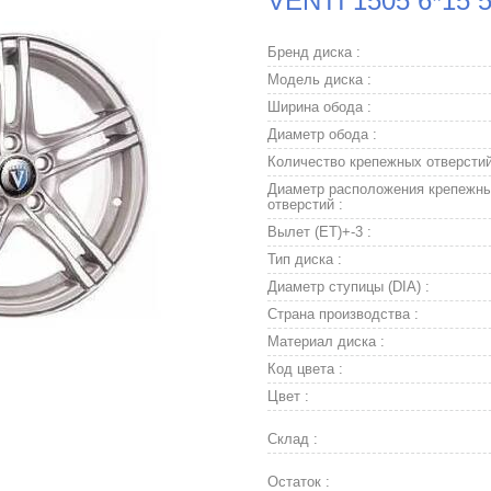
VENTI 1505 6*15 
Бренд диска :
Модель диска :
Ширина обода :
Диаметр обода :
Количество крепежных отверстий
Диаметр расположения крепежн
отверстий :
Вылет (ET)+-3 :
Тип диска :
Диаметр ступицы (DIA) :
Страна производства :
Материал диска :
Код цвета :
Цвет :
Склад :
Остаток :