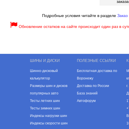
заказа
Подробные условия читайте в разделе
Заказ 
Обновление остатков на сайте происходит один раз в сут
ШИНЫ И ДИСКИ
ПОЛЕЗНЫЕ ССЫЛКИ
К
Шинно-дисковый
Бесплатная доставка по
М
калькулятор
Воронежу
к
Размеры шин и дисков
Доставка по России
г
популярных авто
База знаний
Д
Тесты летних шин
Автофорум
1
Тесты зимних шин
+
Индексы нагрузки шин
В
Индексы скорости шин
1