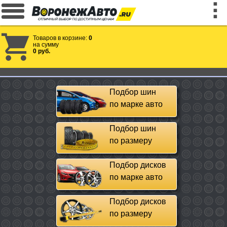
Товаров в корзине:
0
на сумму
0 руб.
Подбор шин
по марке авто
Подбор шин
по размеру
Подбор дисков
по марке авто
Подбор дисков
по размеру