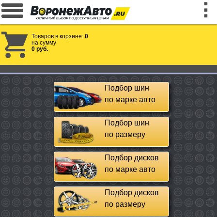
Товаров в корзине:
0
на сумму
0 руб.
Подбор шин
по марке авто
Подбор шин
по размеру
Подбор дисков
по марке авто
Подбор дисков
по размеру