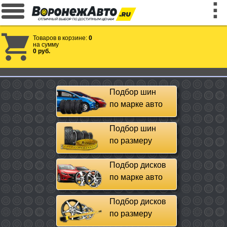
Товаров в корзине:
0
на сумму
0 руб.
Подбор шин
по марке авто
Подбор шин
по размеру
Подбор дисков
по марке авто
Подбор дисков
по размеру