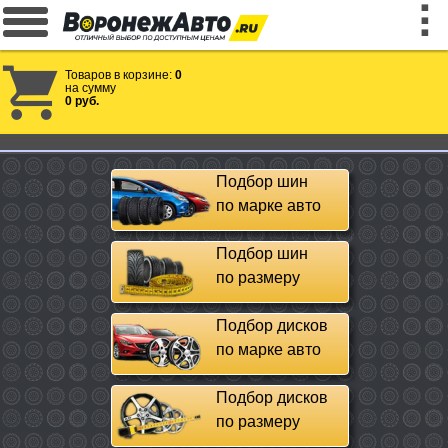
Товаров в корзине:
0
на сумму
0 руб.
Подбор шин
по марке авто
Подбор шин
по размеру
Подбор дисков
по марке авто
Подбор дисков
по размеру