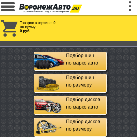
Товаров в корзине:
0
на сумму
0 руб.
Подбор шин
по марке авто
Подбор шин
по размеру
Подбор дисков
по марке авто
Подбор дисков
по размеру