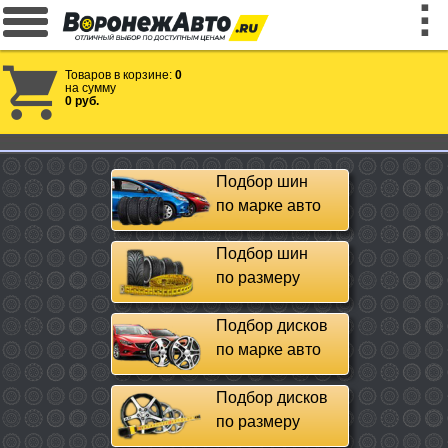
Товаров в корзине:
0
на сумму
0 руб.
Подбор шин
по марке авто
Подбор шин
по размеру
Подбор дисков
по марке авто
Подбор дисков
по размеру