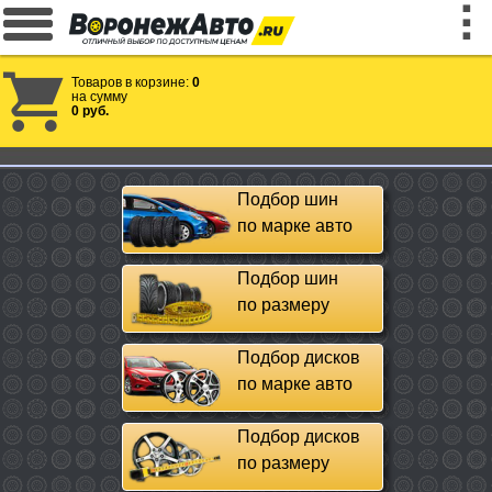
Товаров в корзине:
0
на сумму
0 руб.
Подбор шин
по марке авто
Подбор шин
по размеру
Подбор дисков
по марке авто
Подбор дисков
по размеру