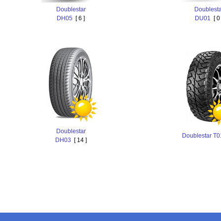
Doublestar
Doublesta
DH05
[ 6 ]
DU01
[ 0 
Doublestar
Doublestar T0
DH03
[ 14 ]