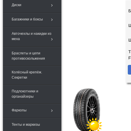
Диски
Б
Багажники и боксы
Ш
Авточехлы и накидки из
меха
Т
Браслеты и цепи
F
противоскольжения
Колёсный крепёж.
Секретки
Подлокотники и
органайзеры
Фаркопы
Тенты и маркизы