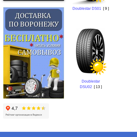
Doublestar DS01
[ 9 ]
Doublestar
DSU02
[ 13 ]