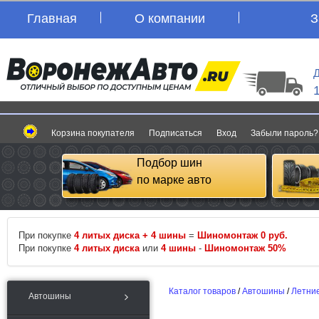
Главная
О компании
З
Д
Корзина покупателя
Подписаться
Вход
Забыли пароль?
Подбор шин
по марке авто
При покупке
4 литых диска + 4 шины
=
Шиномонтаж 0 руб.
При покупке
4 литых диска
или
4 шины
-
Шиномонтаж 50%
Каталог товаров
/
Автошины
/
Летни
Автошины