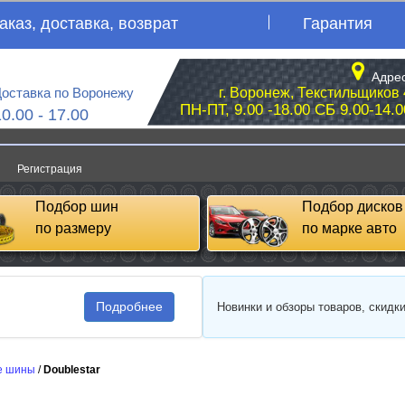
аказ, доставка, возврат
Гарантия
Адрес
оставка по Воронежу
г. Воронеж, Текстильщиков 
ПН-ПТ, 9.00 -18.00 СБ 9.00-14.0
10.00 - 17.00
Регистрация
Подбор шин
Подбор дисков
по размеру
по марке авто
Подробнее
Новинки и обзоры товаров, скидк
е шины
/
Doublestar