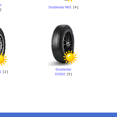
r
Doublestar W01
[ 4 ]
]
Doublestar
1
[ 2 ]
DSS02
[ 5 ]