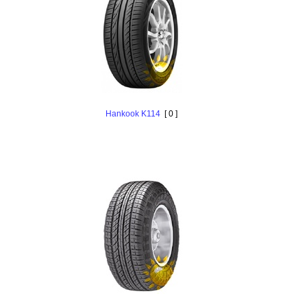
Hankоok K114
[ 0 ]