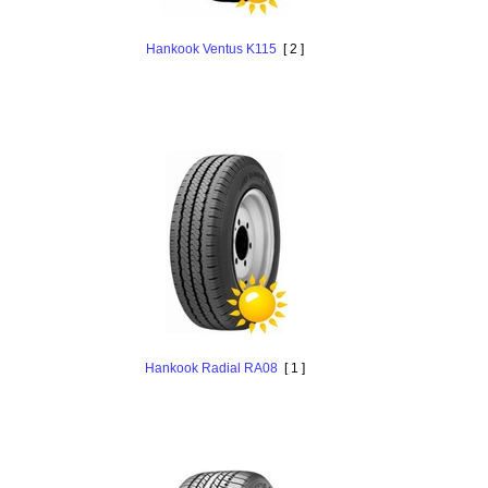
Hankоok Ventus K115
[ 2 ]
Hankоok Radial RA08
[ 1 ]