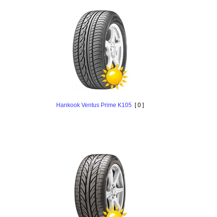
Hankоok Ventus Prime K105
[ 0 ]