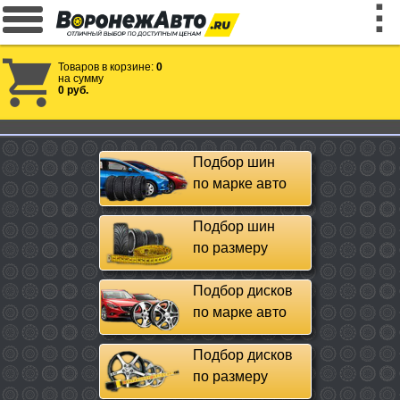
Товаров в корзине:
0
на сумму
0 руб.
Подбор шин
по марке авто
Подбор шин
по размеру
Подбор дисков
по марке авто
Подбор дисков
по размеру