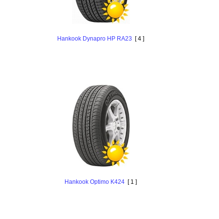
Hankоok Dynapro HP RA23
[ 4 ]
Hankоok Optimo K424
[ 1 ]