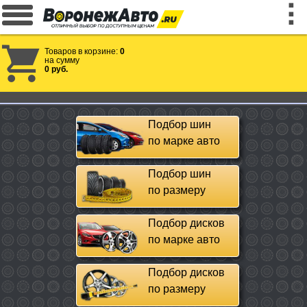
Товаров в корзине:
0
на сумму
0 руб.
Подбор шин
по марке авто
Подбор шин
по размеру
Подбор дисков
по марке авто
Подбор дисков
по размеру