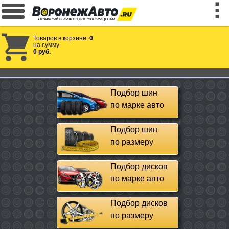
Товаров в корзине:
0
на сумму
0 руб.
Подбор шин
по марке авто
Подбор шин
по размеру
Подбор дисков
по марке авто
Подбор дисков
по размеру