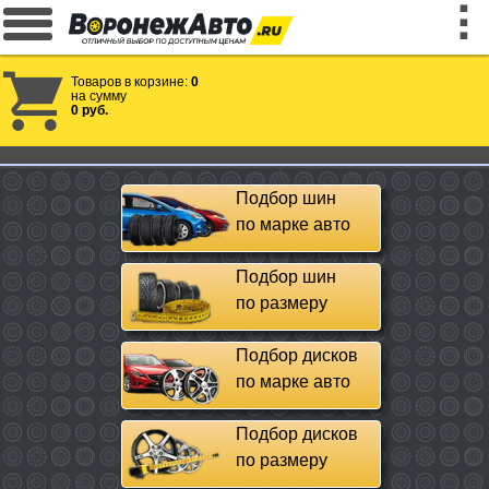
Товаров в корзине:
0
на сумму
0 руб.
Подбор шин
по марке авто
Подбор шин
по размеру
Подбор дисков
по марке авто
Подбор дисков
по размеру