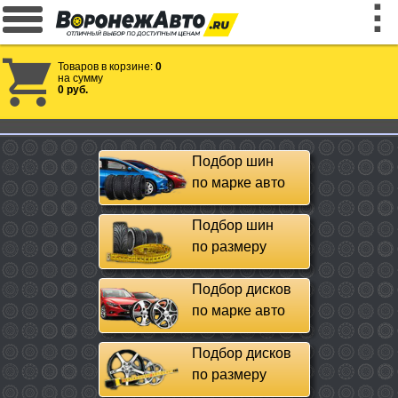
Товаров в корзине:
0
на сумму
0 руб.
Подбор шин
по марке авто
Подбор шин
по размеру
Подбор дисков
по марке авто
Подбор дисков
по размеру