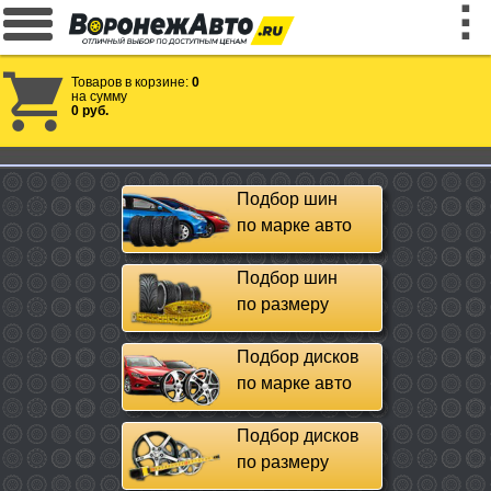
Товаров в корзине:
0
на сумму
0 руб.
Подбор шин
по марке авто
Подбор шин
по размеру
Подбор дисков
по марке авто
Подбор дисков
по размеру