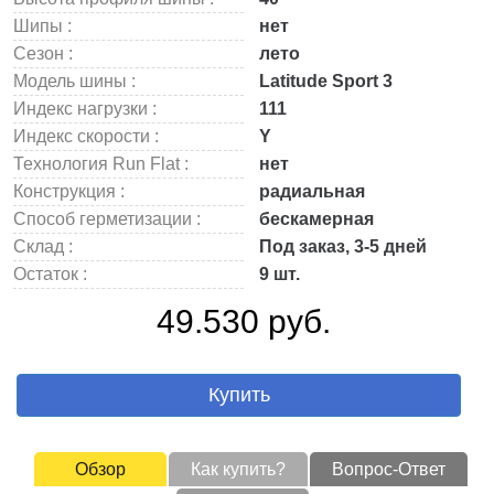
Шипы :
нет
Сезон :
лето
Модель шины :
Latitude Sport 3
Индекс нагрузки :
111
Индекс скорости :
Y
Технология Run Flat :
нет
Конструкция :
радиальная
Способ герметизации :
бескамерная
Склад :
Под заказ, 3-5 дней
Остаток :
9 шт.
49.530 руб.
Купить
Обзор
Как купить?
Вопрос-Ответ