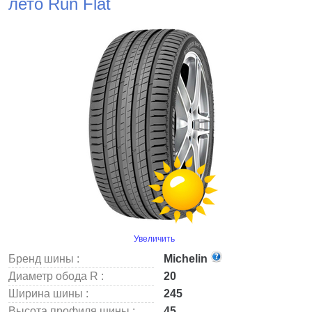
лето Run Flat
Увеличить
Бренд шины :
Michelin
Диаметр обода R :
20
Ширина шины :
245
Высота профиля шины :
45