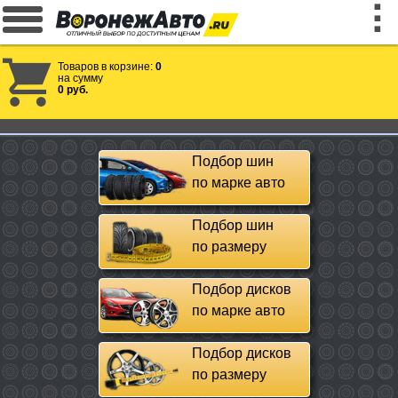
Товаров в корзине:
0
на сумму
0 руб.
Подбор шин
по марке авто
Подбор шин
по размеру
Подбор дисков
по марке авто
Подбор дисков
по размеру