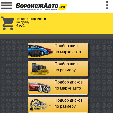
Товаров в корзине:
0
на сумму
0 руб.
Подбор шин
по марке авто
Подбор шин
по размеру
Подбор дисков
по марке авто
Подбор дисков
по размеру