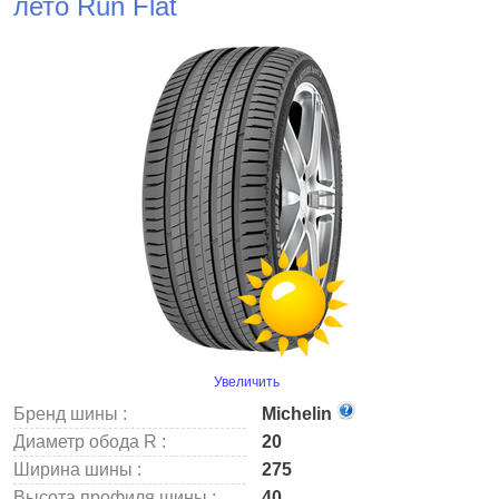
лето Run Flat
Увеличить
Бренд шины :
Michelin
Диаметр обода R :
20
Ширина шины :
275
Высота профиля шины :
40