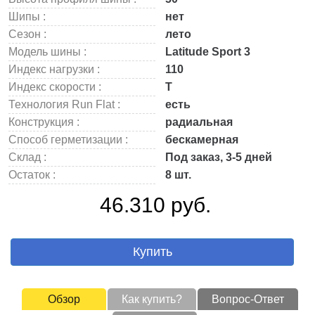
Шипы :
нет
Сезон :
лето
Модель шины :
Latitude Sport 3
Индекс нагрузки :
110
Индекс скорости :
T
Технология Run Flat :
есть
Конструкция :
радиальная
Способ герметизации :
бескамерная
Склад :
Под заказ, 3-5 дней
Остаток :
8 шт.
46.310 руб.
Купить
Обзор
Как купить?
Вопрос-Ответ