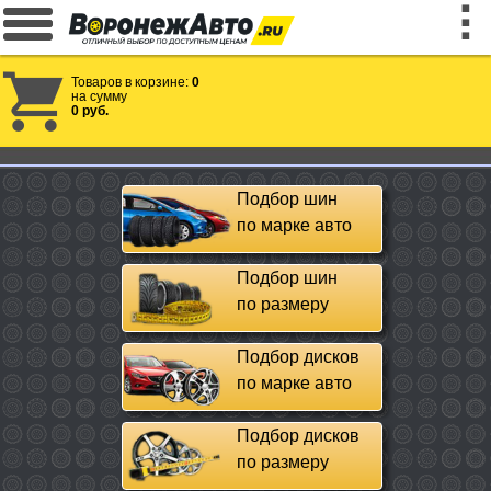
Товаров в корзине:
0
на сумму
0 руб.
Подбор шин
по марке авто
Подбор шин
по размеру
Подбор дисков
по марке авто
Подбор дисков
по размеру