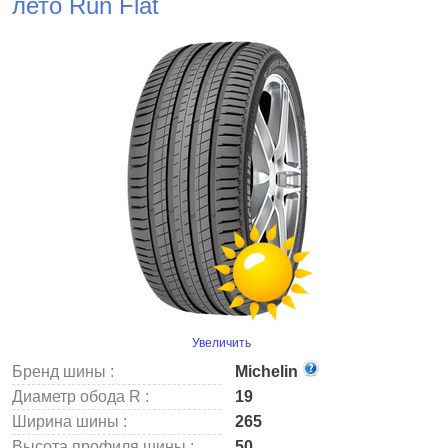
лето Run Flat
Увеличить
Бренд шины :
Michelin
Диаметр обода R :
19
Ширина шины :
265
Высота профиля шины :
50