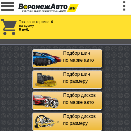
Товаров в корзине:
0
на сумму
0 руб.
Подбор шин
по марке авто
Подбор шин
по размеру
Подбор дисков
по марке авто
Подбор дисков
по размеру