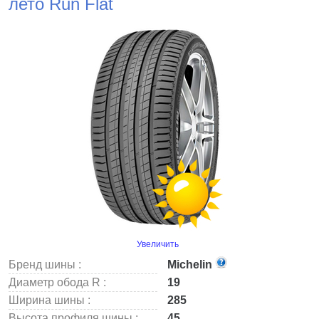
лето Run Flat
Увеличить
Бренд шины :
Michelin
Диаметр обода R :
19
Ширина шины :
285
Высота профиля шины :
45