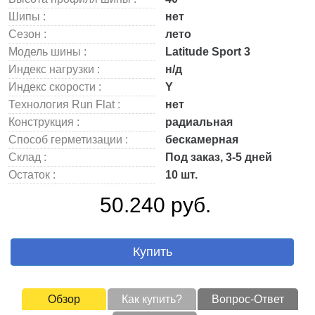
Шипы :
нет
Сезон :
лето
Модель шины :
Latitude Sport 3
Индекс нагрузки :
н/д
Индекс скорости :
Y
Технология Run Flat :
нет
Конструкция :
радиальная
Способ герметизации :
бескамерная
Склад :
Под заказ, 3-5 дней
Остаток :
10 шт.
50.240 руб.
Купить
Обзор
Как купить?
Вопрос-Ответ