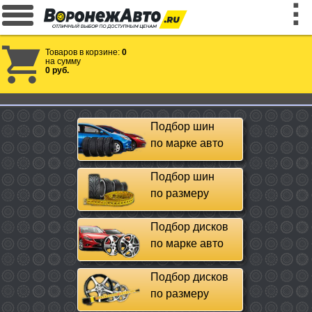
Товаров в корзине:
0
на сумму
0 руб.
Подбор шин
по марке авто
Подбор шин
по размеру
Подбор дисков
по марке авто
Подбор дисков
по размеру