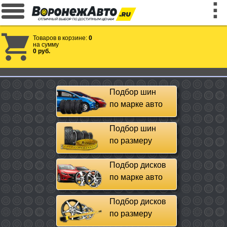
Товаров в корзине:
0
на сумму
0 руб.
Подбор шин
по марке авто
Подбор шин
по размеру
Подбор дисков
по марке авто
Подбор дисков
по размеру