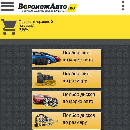
Товаров в корзине:
0
на сумму
0 руб.
Подбор шин
по марке авто
Подбор шин
по размеру
Подбор дисков
по марке авто
Подбор дисков
по размеру