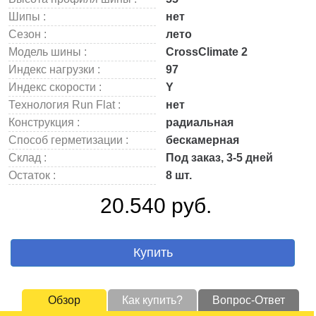
Шипы :
нет
Сезон :
лето
Модель шины :
CrossClimate 2
Индекс нагрузки :
97
Индекс скорости :
Y
Технология Run Flat :
нет
Конструкция :
радиальная
Способ герметизации :
бескамерная
Склад :
Под заказ, 3-5 дней
Остаток :
8 шт.
20.540 руб.
Купить
Обзор
Как купить?
Вопрос-Ответ