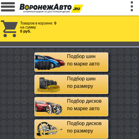
Товаров в корзине:
0
на сумму
0 руб.
Подбор шин
по марке авто
Подбор шин
по размеру
Подбор дисков
по марке авто
Подбор дисков
по размеру