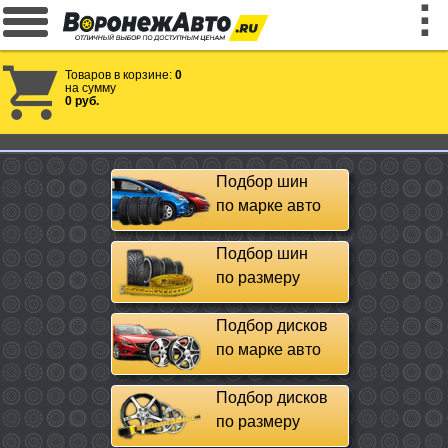
Товаров в корзине:
0
на сумму
0 руб.
Подбор шин
по марке авто
Подбор шин
по размеру
Подбор дисков
по марке авто
Подбор дисков
по размеру