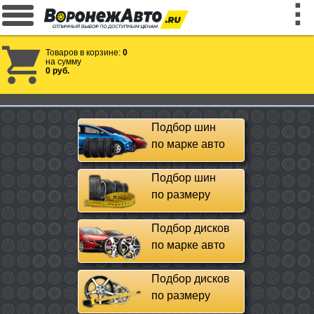
Товаров в корзине:
0
на сумму
0 руб.
Подбор шин
по марке авто
Подбор шин
по размеру
Подбор дисков
по марке авто
Подбор дисков
по размеру