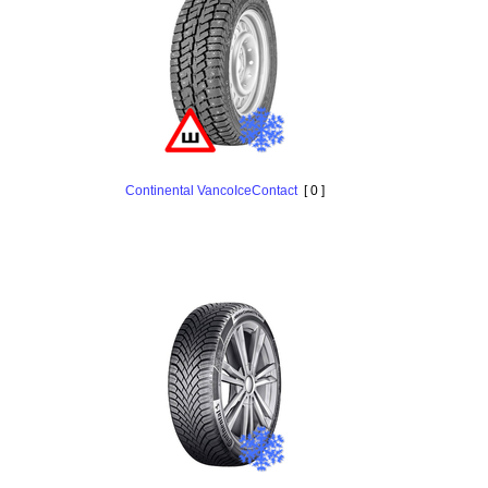
Continental VancoIceContact
[ 0 ]