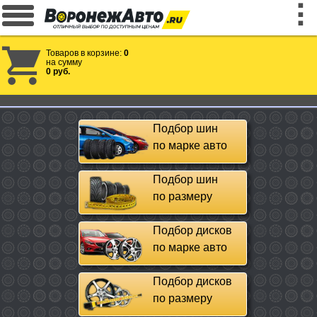
Товаров в корзине:
0
на сумму
0 руб.
Подбор шин
по марке авто
Подбор шин
по размеру
Подбор дисков
по марке авто
Подбор дисков
по размеру