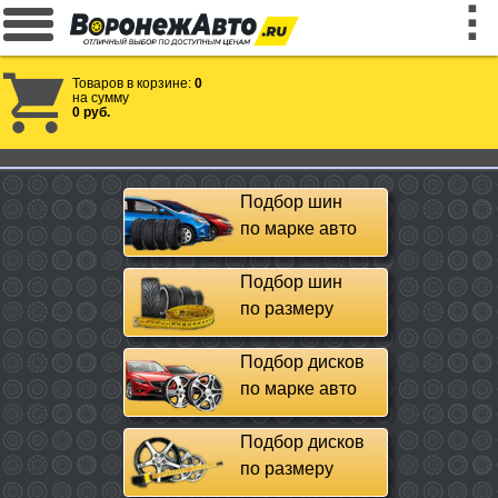
Товаров в корзине:
0
на сумму
0 руб.
Подбор шин
по марке авто
Подбор шин
по размеру
Подбор дисков
по марке авто
Подбор дисков
по размеру