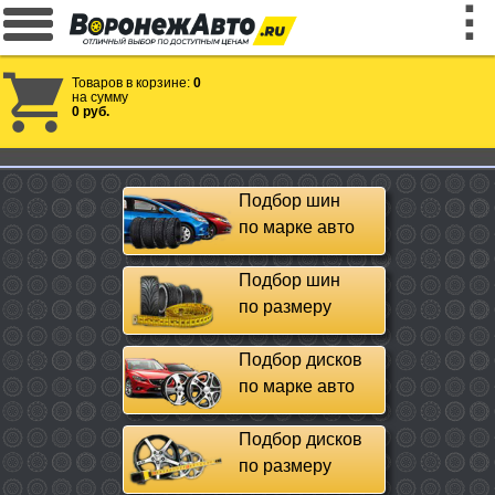
Товаров в корзине:
0
на сумму
0 руб.
Подбор шин
по марке авто
Подбор шин
по размеру
Подбор дисков
по марке авто
Подбор дисков
по размеру