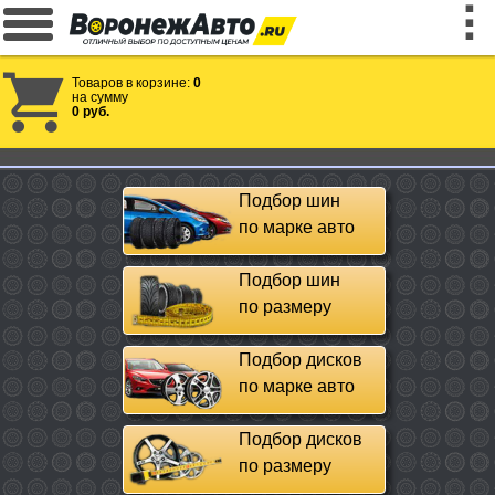
Товаров в корзине:
0
на сумму
0 руб.
Подбор шин
по марке авто
Подбор шин
по размеру
Подбор дисков
по марке авто
Подбор дисков
по размеру