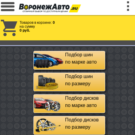
Товаров в корзине:
0
на сумму
0 руб.
Подбор шин
по марке авто
Подбор шин
по размеру
Подбор дисков
по марке авто
Подбор дисков
по размеру