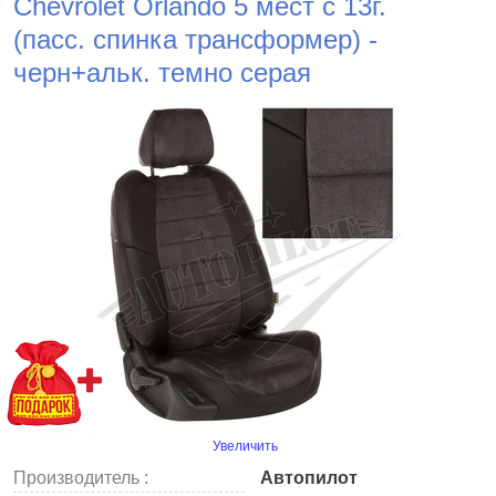
Chevrolet Orlando 5 мест с 13г.
(пасс. спинка трансформер) -
черн+альк. темно серая
Увеличить
Производитель :
Автопилот