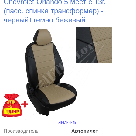
Chevrolet Orlando 5 мест с 13г.
(пасс. спинка трансформер) -
черный+темно бежевый
Увеличить
Производитель :
Автопилот