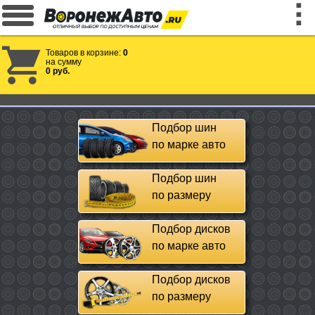
Товаров в корзине:
0
на сумму
0 руб.
Подбор шин
по марке авто
Подбор шин
по размеру
Подбор дисков
по марке авто
Подбор дисков
по размеру