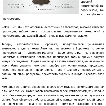
сидений
автомобилей, как
российского, так
и зарубежного
производства.
«АВТОПИЛОТ» - это огромный ассортимент авточехлов, высокое качество
продукции, гибкие цены, использование современных технологий в
производстве, уникальный дизайн и отличные комплектующие.
Теперь, автолюбителям Воронежа, представилась уникальная
возможность купить чехлы Автопилот из экокожи в Воронеже по ценам
производителя. Интернет-магазин ВоронежАвто.ру, сотрудничает
напрямую с компанией Автопилот, производит только прямые закупки
минуя посредников. Покупая чехлы для своего автомобиля, наши клиенты
могут быть уверены, что они приобретают оригинальную продукцию
известного брэнда. В нашем офисе, посетители могут ознакомиться с
полной линейкой расцветок, посмотреть образцы в живую и сделать свой
выбор.
Компания Автопилот, созданная в 1999 году, отличается большим опытом
в выборе тканей, материалов, кож/заменителей, комплектующих и вполне
способна сегодня предоставить лучшие предложения из существующих на
рынке. Главной целью работы слаженной команды - от швеи, дизайнера и
до снабженца - является создание продукции высокого качества.